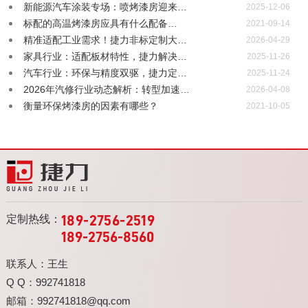
新能源汽车涂装专场：喷烤漆房迎来…
2025-12-06
标配的高温烤漆房应具有什么配备…
2021-09-14
精准适配工业需求！捷力非标定制大…
2026-04-29
家具行业：适配板材特性，捷力解决…
2025-11-26
汽车行业：环保与精度双驱，捷力定…
2025-11-24
2026年汽修行业动态解析：转型加速…
2026-04-08
衡量环保烤漆房的因素有哪些？
2021-10-05
定制热线：
189-2756-2519
189-2756-8560
联系人：王生
Q Q：992741818
邮箱：992741818@qq.com