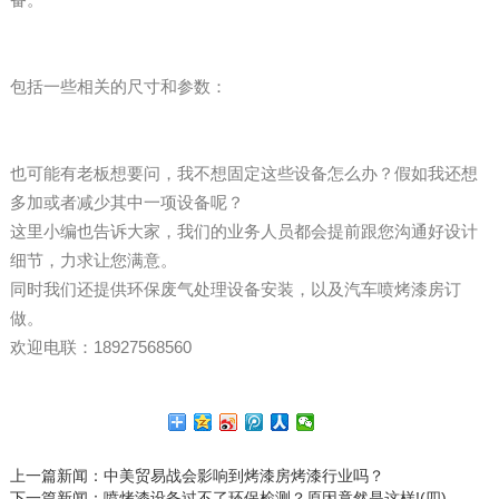
包括一些相关的尺寸和参数：
也可能有老板想要问，我不想固定这些设备怎么办？假如我还想
多加或者减少其中一项设备呢？
这里小编也告诉大家，我们的业务人员都会提前跟您沟通好设计
细节，力求让您满意。
同时我们还提供环保废气处理设备安装，以及汽车喷烤漆房订
做。
欢迎电联：18927568560
上一篇新闻
：中美贸易战会影响到烤漆房烤漆行业吗？
下一篇新闻
：喷烤漆设备过不了环保检测？原因竟然是这样!(四)