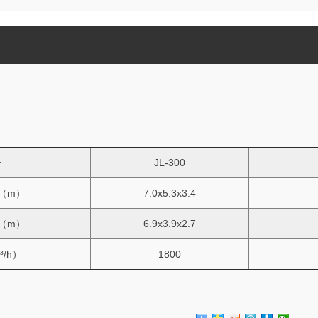
号
JL-300
（m）
7.0x5.3x3.4
（m）
6.9x3.9x2.7
/h）
1800