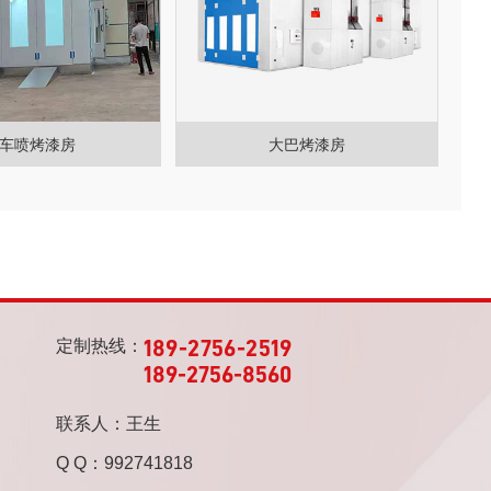
车喷烤漆房
大巴烤漆房
定制热线：
189-2756-2519
189-2756-8560
联系人：王生
Q Q：992741818