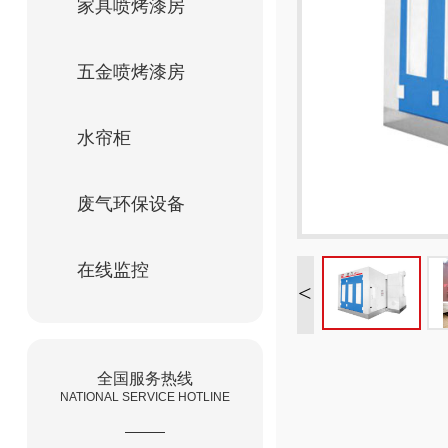
家具喷烤漆房
五金喷烤漆房
水帘柜
废气环保设备
在线监控
<
全国服务热线
NATIONAL SERVICE HOTLINE