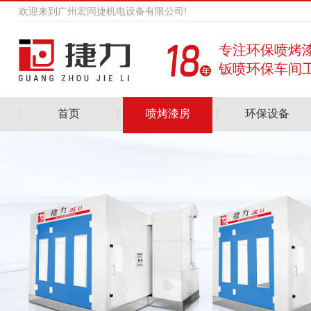
欢迎来到广州宏同捷机电设备有限公司!
专注环保喷烤
钣喷环保车间
首页
喷烤漆房
环保设备