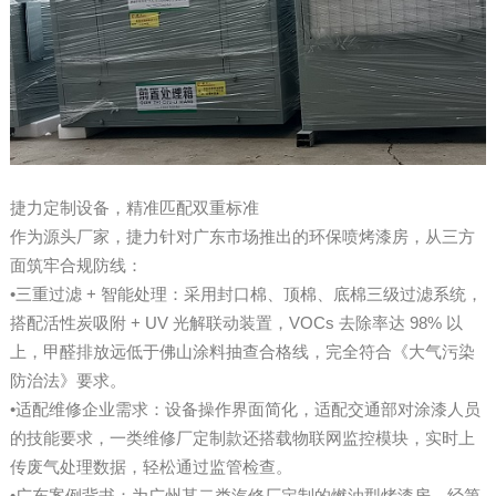
捷力定制设备，精准匹配双重标准
作为源头厂家，捷力针对广东市场推出的环保喷烤漆房，从三方
面筑牢合规防线：
•三重过滤 + 智能处理：采用封口棉、顶棉、底棉三级过滤系统，
搭配活性炭吸附 + UV 光解联动装置，VOCs 去除率达 98% 以
上，甲醛排放远低于佛山涂料抽查合格线，完全符合《大气污染
防治法》要求。
•适配维修企业需求：设备操作界面简化，适配交通部对涂漆人员
的技能要求，一类维修厂定制款还搭载物联网监控模块，实时上
传废气处理数据，轻松通过监管检查。
•广东案例背书：为广州某二类汽修厂定制的燃油型烤漆房，经第