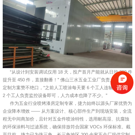
“从设计到安装调试仅用 18 天，投产首月产能就从日均 200 件
提升至 450 件，直接翻番！” 佛山三水五金工业厂负责人对捷力
定制方案赞不绝口，“之前人工喷涂每天要 6 个工人连轴转，现在
2 个工人负责监控设备即可，人力成本也降了不少。”
作为五金行业喷烤漆房定制专家，捷力始终以源头厂家优势为
企业降本增效 —— 从方案设计、核心部件生产到现场安装，全流
程无中间商加价，且针对五金件喷涂特性，选用耐高湿、抗腐蚀
的环保涂料与过滤系统，确保排放符合国家 VOCs 环保标准。截
至目前，捷力已为珠三角、长三角地区 200 余家五金厂提供定制