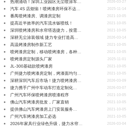
热潮涌动！深圳工业园区无尘喷涂车…
2026-03-27
汽车 4S 店烦恼！喷烤漆房环保不达…
2025-11-14
番禺喷烤漆房、调漆房定制
2021-10-05
提高近半效率的汽车流水钣喷线！
2021-10-05
深圳喷烤漆房和水帘塔选捷力，按需…
2021-10-05
深耕无尘涂装领域 捷力专业打造高…
2026-03-14
高温烤漆房制作新工艺
2021-10-05
喷烤漆房定制，移动喷烤漆房，各种…
2021-10-05
喷烤漆房定制源头厂家
2025-11-01
JL-300基础款喷烤漆房
2021-10-05
广州捷力喷烤漆房定制，烤漆面均匀…
2021-10-05
深耕深圳汽车后市场！捷力喷烤漆房…
2026-03-09
捷力携手广州中车动车打造定制化…
2026-03-07
广州汽车环保喷烤漆房喷漆程序
2021-10-05
佛山汽车烤漆房批发，厂家直销
2021-10-05
提供佛山汽车烤漆房上门安装服务…
2021-10-05
广州汽车烤漆房加工必选
2021-10-05
2026年家具行业绿色升级，捷力水帘…
2026-03-04