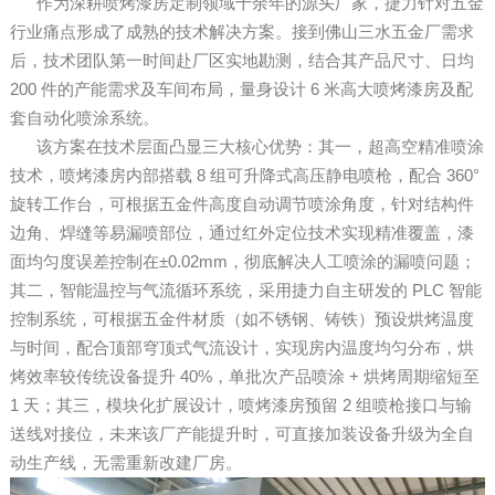
作为深耕喷烤漆房定制领域十余年的源头厂家，捷力针对五金
行业痛点形成了成熟的技术解决方案。接到佛山三水五金厂需求
后，技术团队第一时间赴厂区实地勘测，结合其产品尺寸、日均
200 件的产能需求及车间布局，量身设计 6 米高大喷烤漆房及配
套自动化喷涂系统。
该方案在技术层面凸显三大核心优势：其一，超高空精准喷涂
技术，喷烤漆房内部搭载 8 组可升降式高压静电喷枪，配合 360°
旋转工作台，可根据五金件高度自动调节喷涂角度，针对结构件
边角、焊缝等易漏喷部位，通过红外定位技术实现精准覆盖，漆
面均匀度误差控制在±0.02mm，彻底解决人工喷涂的漏喷问题；
其二，智能温控与气流循环系统，采用捷力自主研发的 PLC 智能
控制系统，可根据五金件材质（如不锈钢、铸铁）预设烘烤温度
与时间，配合顶部穹顶式气流设计，实现房内温度均匀分布，烘
烤效率较传统设备提升 40%，单批次产品喷涂 + 烘烤周期缩短至
1 天；其三，模块化扩展设计，喷烤漆房预留 2 组喷枪接口与输
送线对接位，未来该厂产能提升时，可直接加装设备升级为全自
动生产线，无需重新改建厂房。