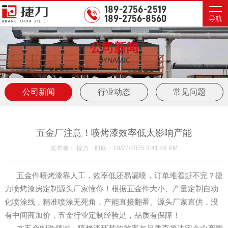
189-2756-2519
189-2756-8560
导航
公司新闻
DYNAMIC
公司新闻
行业动态
常见问题
五金厂注意！喷烤漆效率低太影响产能
发布者： 捷力 时间：10/27/2025 3:41:46 PM
五金件喷烤漆靠人工，效率低还易漏喷，订单堆着赶不完？捷
力喷烤漆房定制源头厂家懂你！根据五金件大小、产量定制自动
化喷涂线，精准喷涂无死角，产能直接翻番。源头厂家直供，没
有中间商加价，五金行业定制经验足，品质有保障！