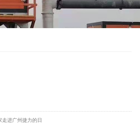
家走进广州捷力的日