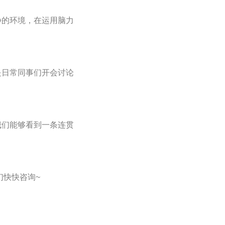
静的环境，在运用脑力
是日常同事们开会讨论
我们能够看到一条连贯
们快快咨询~