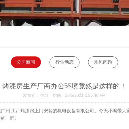
公司新闻
行业动态
常见问题
烤漆房生产厂商办公环境竟然是这样的！
发布者： 捷力 时间：10/5/2021 2:35:48 PM
供广州 工厂烤漆房上门安装的机电设备有限公司。今天小编带大
实的一面。