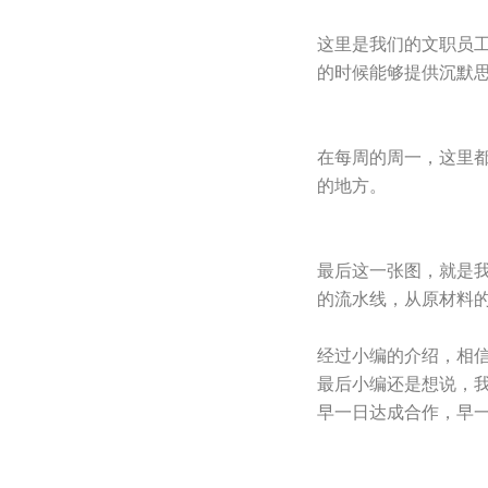
这里是我们的文职员
的时候能够提供沉默
在每周的周一，这里
的地方。
最后这一张图，就是
的流水线，从原材料
经过小编的介绍，相
最后小编还是想说，我
早一日达成合作，早