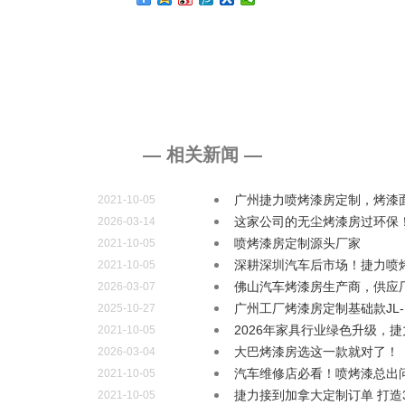
— 相关新闻 —
广州捷力喷烤漆房定制，烤漆
2021-10-05
这家公司的无尘烤漆房过环保
2026-03-14
喷烤漆房定制源头厂家
2021-10-05
深耕深圳汽车后市场！捷力喷
2021-10-05
佛山汽车烤漆房生产商，供应
2026-03-07
广州工厂烤漆房定制基础款JL-
2025-10-27
2026年家具行业绿色升级，
2021-10-05
大巴烤漆房选这一款就对了！
2026-03-04
汽车维修店必看！喷烤漆总出
2021-10-05
捷力接到加拿大定制订单 打造
2021-10-05