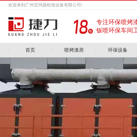
欢迎来到广州宏同捷机电设备有限公司!
专注环保喷烤
钣喷环保车间
首页
喷烤漆房
环保设备