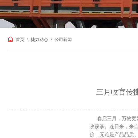
>
>
首页
捷力动态
公司新闻
三月收官传
春启三月，万物竞发
收获季。连日来，来
价，无论是产品品质