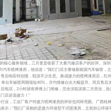
核心服务领域，三月更是收获了大量汽修店客户的好评。深圳
力汽车喷烤漆房，他说道：“我们门店主要做新能源汽车钣喷，
，售后响应特别慢，耽误不少生意。换成捷力的喷烤漆房后，红
，单台车钣喷周期缩短40%，月均维修台次大幅提升。而且售后
售后电话，2小时就有师傅上门维修，完全没耽误第二天营业，批
门店还选捷力！”
修行业，工业厂客户对捷力喷烤漆房的评价也同样亮眼。广西桂
他表示：“我们厂采购的是捷力环保型干式喷漆房，之前担心环保