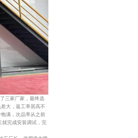
了三家厂家，最终选
色差大，返工率居高不
滑饱满，次品率从之前
3天就完成安装调试，完