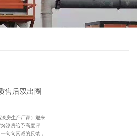
质售后双出圈
烤漆房生产厂家）迎来
喷烤漆房给予高度评
。一句句真诚的反馈，