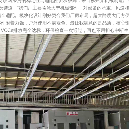
喷烤漆房的稳定性与适配性要求极高，来自柳州某机械制造厂
反馈道：“我们厂主要喷涂大型机械部件，对设备的承重、风速
完全适配。模块化设计刚好契合我们厂房布局，超大跨度大门方
部件附着力强，户外使用不易褪色。最让我满意的是品质，核心
VOCs排放完全达标，环保检查一次通过，再也不用担心中断生